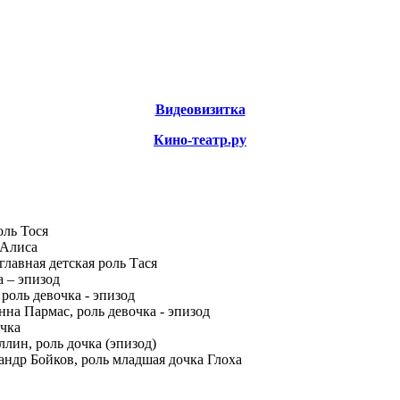
Видеовизитка
Кино-театр.ру
оль Тося
 Алиса
главная детская роль Тася
а – эпизод
роль девочка - эпизод
на Пармас, роль девочка - эпизод
очка
лин, роль дочка (эпизод)
ндр Бойков, роль младшая дочка Глоха