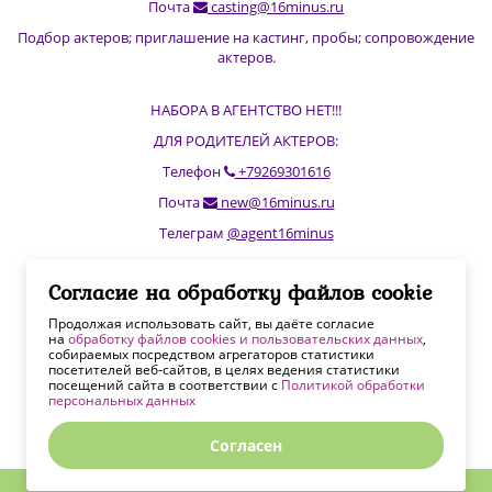
Почта
casting@16minus.ru
Подбор актеров; приглашение на кастинг, пробы; сопровождение
актеров.
НАБОРА В АГЕНТСТВО НЕТ!!!
ДЛЯ РОДИТЕЛЕЙ АКТЕРОВ:
Телефон
+79269301616
Почта
new@16minus.ru
Телеграм
@agent16minus
Согласие на обработку файлов cookie
ХОТИТЕ ВСЕХ ПОСМОТРЕТЬ?
База учеников киношколы
kinoevolution.ru
Продолжая использовать сайт, вы даёте согласие
на
обработку файлов cookies и пользовательских данных
,
Наша страничка на
FilmToolz
собираемых посредством агрегаторов статистики
посетителей веб-сайтов, в целях ведения статистики
посещений сайта в соответствии с
Политикой обработки
персональных данных
Политики обработки персональных данных
Согласие на
обработку файлов cookie
Согласен